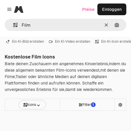
Magnific
Preise
Einloggen
Close menu
Löschen
Nach B
Ein KI-Bild erstellen
Ein KI-Video erstellen
Ein KI-Icon erstel
Kostenlose Film Icons
Biete deinen Zuschauern ein angenehmes Kinoerlebnis,indem du
diese allgemein bekannten Film-Icons verwendest,mit denen sie
Filme,Trailer oder ähnliche Medien auf deinen digitalen
Plattformen finden und aufrufen können. Schaffe ein
unvergessliches Erlebnis für sie,damit sie wiederkommen.
Icons
Filter
1