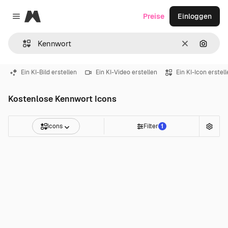
Magnific
Preise
Einloggen
Close menu
Löschen
Nach B
Ein KI-Bild erstellen
Ein KI-Video erstellen
Ein KI-Icon erstel
Kostenlose Kennwort Icons
Icons
Filter
1