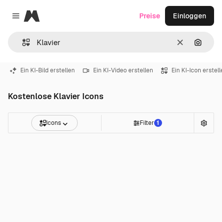
Magnific
Preise
Einloggen
Close menu
Löschen
Nach B
Ein KI-Bild erstellen
Ein KI-Video erstellen
Ein KI-Icon erstel
Kostenlose Klavier Icons
Icons
Filter
1