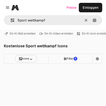
Magnific
Preise
Einloggen
Close menu
Löschen
Nach B
Ein KI-Bild erstellen
Ein KI-Video erstellen
Ein KI-Icon erstel
Kostenlose Sport wettkampf Icons
Icons
Filter
1