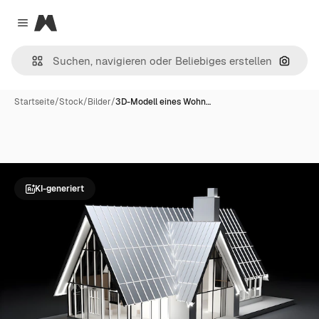
Magnific
Close menu
Nach B
Startseite
/
Stock
/
Bilder
/
3D-Modell eines Wohn…
KI-generiert