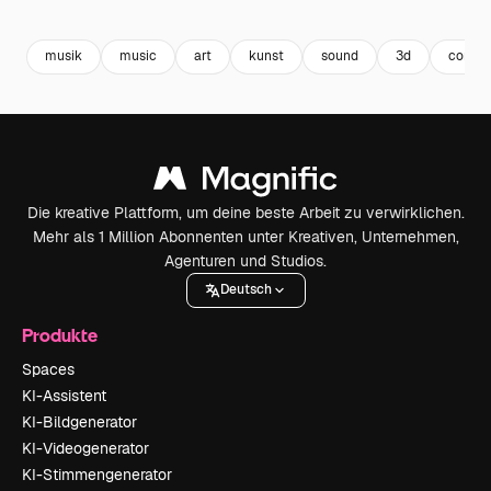
Premium
Premium
Generiert von KI
Premium
Premium
Generiert v
musik
music
art
kunst
sound
3d
conce
Die kreative Plattform, um deine beste Arbeit zu verwirklichen.
Mehr als 1 Million Abonnenten unter Kreativen, Unternehmen,
Agenturen und Studios.
Deutsch
Produkte
Spaces
KI-Assistent
KI-Bildgenerator
KI-Videogenerator
KI-Stimmengenerator