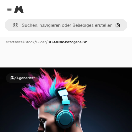
Magnific
Close menu
Nach B
Startseite
/
Stock
/
Bilder
/
3D-Musik-bezogene Sz…
KI-generiert