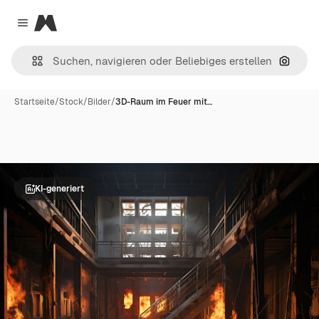
Magnific
Close menu
Nach B
Startseite
/
Stock
/
Bilder
/
3D-Raum im Feuer mit…
KI-generiert