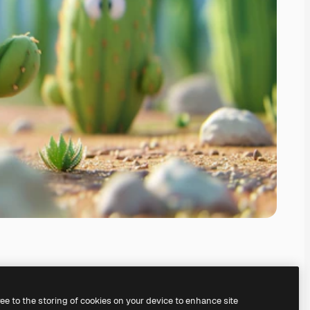
ree to the storing of cookies on your device to enhance site
serem
KI-Bildgenerator
erstellen.