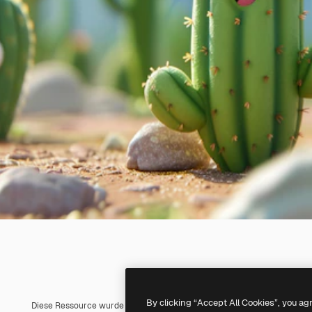
By clicking “Accept All Cookies”, you ag
Diese Ressource wurde mit
KI
erstellt. Du kannst deine eigene mit un