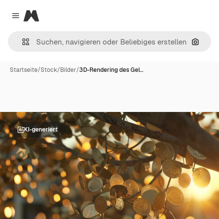
Magnific
Close menu
Nach B
Startseite
/
Stock
/
Bilder
/
3D-Rendering des Gel…
KI-generiert