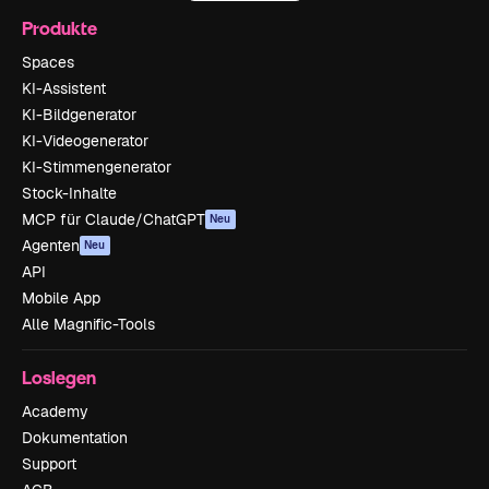
Produkte
Spaces
KI-Assistent
KI-Bildgenerator
KI-Videogenerator
KI-Stimmengenerator
Stock-Inhalte
MCP für Claude/ChatGPT
Neu
Agenten
Neu
API
Mobile App
Alle Magnific-Tools
Loslegen
Academy
Dokumentation
Support