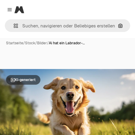
Magnific
Close menu
Nach B
Startseite
/
Stock
/
Bilder
/
Ai hat ein Labrador-…
KI-generiert