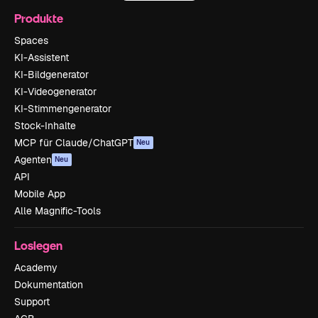
Produkte
Spaces
KI-Assistent
KI-Bildgenerator
KI-Videogenerator
KI-Stimmengenerator
Stock-Inhalte
MCP für Claude/ChatGPT
Neu
Agenten
Neu
API
Mobile App
Alle Magnific-Tools
Loslegen
Academy
Dokumentation
Support