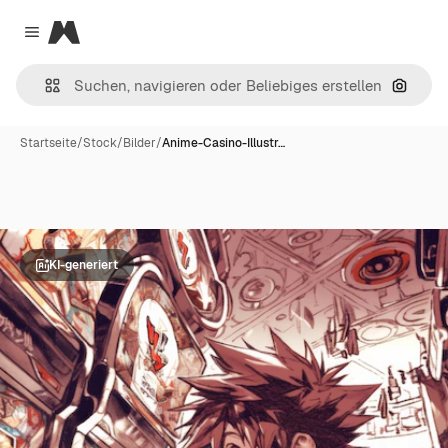
Magnific
Close menu
Nach B
Startseite
/
Stock
/
Bilder
/
Anime-Casino-Illustr…
KI-generiert