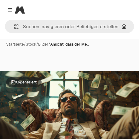
Magnific
Close menu
Nach B
Startseite
/
Stock
/
Bilder
/
Ansicht, dass der Me…
KI-generiert