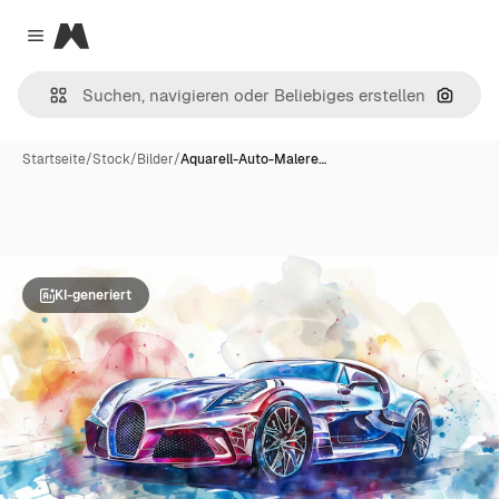
Magnific
Close menu
Nach B
Startseite
/
Stock
/
Bilder
/
Aquarell-Auto-Malere…
KI-generiert