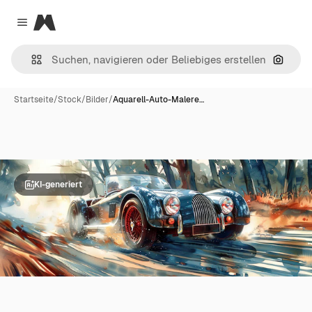
Magnific
Close menu
Nach B
Startseite
/
Stock
/
Bilder
/
Aquarell-Auto-Malere…
KI-generiert