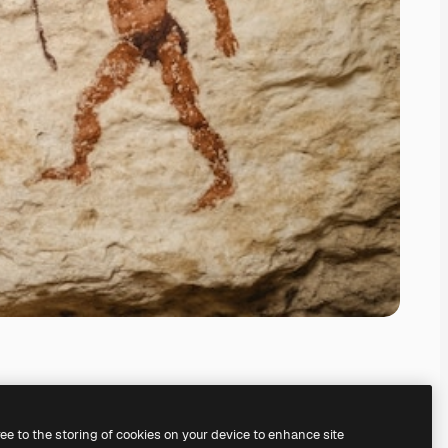
ree to the storing of cookies on your device to enhance site
serem
KI-Bildgenerator
erstellen.