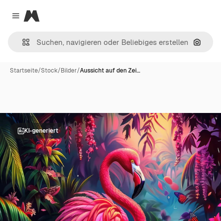
Magnific
Close menu
Nach B
Startseite
/
Stock
/
Bilder
/
Aussicht auf den Zei…
KI-generiert