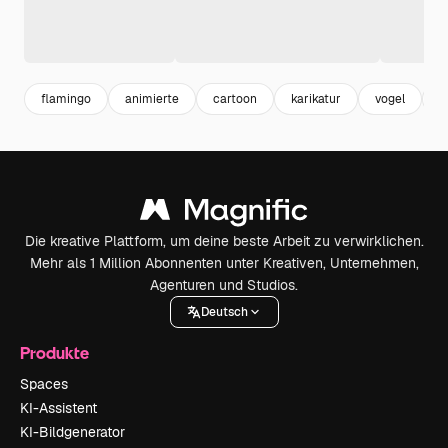
flamingo
animierte
cartoon
karikatur
vogel
b
Die kreative Plattform, um deine beste Arbeit zu verwirklichen.
Mehr als 1 Million Abonnenten unter Kreativen, Unternehmen,
Agenturen und Studios.
Deutsch
Produkte
Spaces
KI-Assistent
KI-Bildgenerator