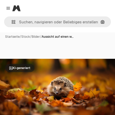
Magnific
Close menu
Nach B
Startseite
/
Stock
/
Bilder
/
Aussicht auf einen w…
KI-generiert