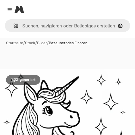
Magnific
Close menu
Nach B
Startseite
/
Stock
/
Bilder
/
Bezauberndes Einhorn…
KI-generiert