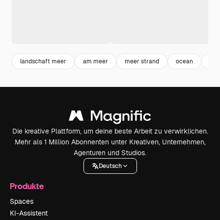
landschaft meer
am meer
meer strand
ocean
str
Die kreative Plattform, um deine beste Arbeit zu verwirklichen.
Mehr als 1 Million Abonnenten unter Kreativen, Unternehmen,
Agenturen und Studios.
Deutsch
Produkte
Spaces
KI-Assistent