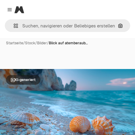
Magnific
Close menu
Nach B
Startseite
/
Stock
/
Bilder
/
Blick auf atemberaub…
KI-generiert