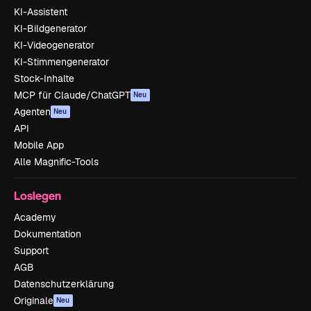
KI-Assistent
KI-Bildgenerator
KI-Videogenerator
KI-Stimmengenerator
Stock-Inhalte
MCP für Claude/ChatGPT
Neu
Agenten
Neu
API
Mobile App
Alle Magnific-Tools
Loslegen
Academy
Dokumentation
Support
AGB
Datenschutzerklärung
Originale
Neu