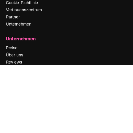
Cookie-Richtlinie
Vertrauenszentrum
Partner
Unternehmen
Unternehmen
Preise
Über uns
Reviews
Karriere
Suchtrends
Blog
Veranstaltungen
Slidesgo
Deine Inhalte verkaufen
Pressesaal
Suchst du nach magnific.ai