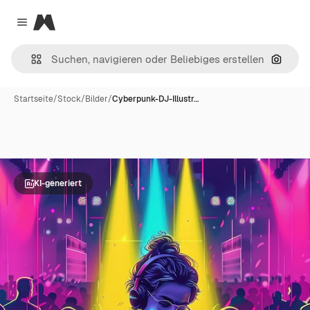
Magnific
Close menu
Nach B
Startseite
/
Stock
/
Bilder
/
Cyberpunk-DJ-Illustr…
KI-generiert