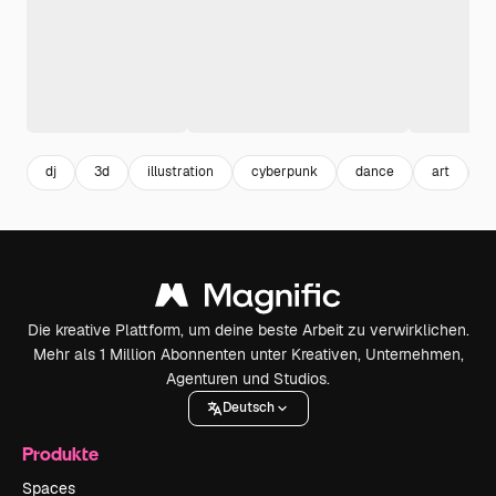
dj
3d
illustration
cyberpunk
dance
art
t
Die kreative Plattform, um deine beste Arbeit zu verwirklichen.
Mehr als 1 Million Abonnenten unter Kreativen, Unternehmen,
Agenturen und Studios.
Deutsch
Produkte
Spaces