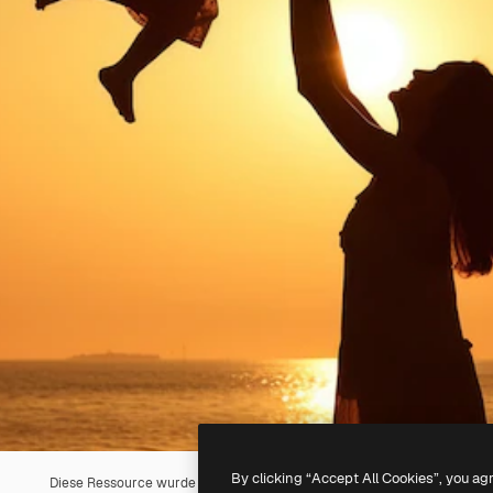
By clicking “Accept All Cookies”, you ag
Diese Ressource wurde mit
KI
erstellt. Du kannst deine eigene mit un