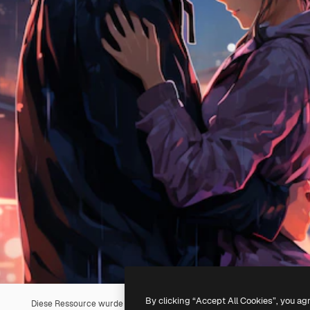
By clicking “Accept All Cookies”, you ag
Diese Ressource wurde mit
KI
erstellt. Du kannst deine eigene mit un