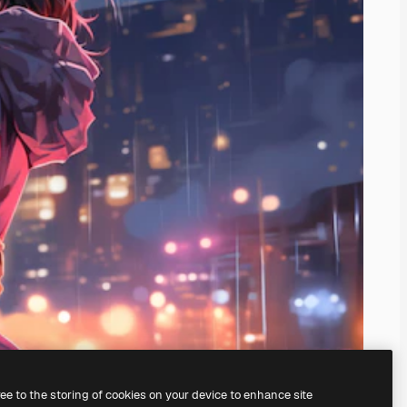
ree to the storing of cookies on your device to enhance site
serem
KI-Bildgenerator
erstellen.