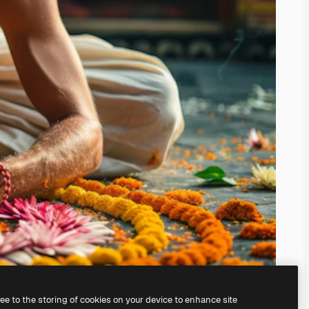
ree to the storing of cookies on your device to enhance site
serem
KI-Bildgenerator
erstellen.