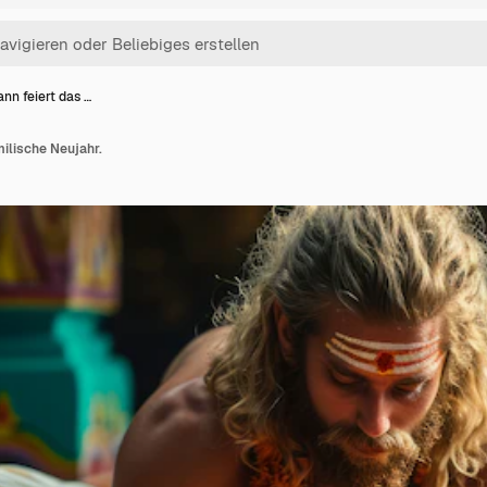
nn feiert das …
milische Neujahr.