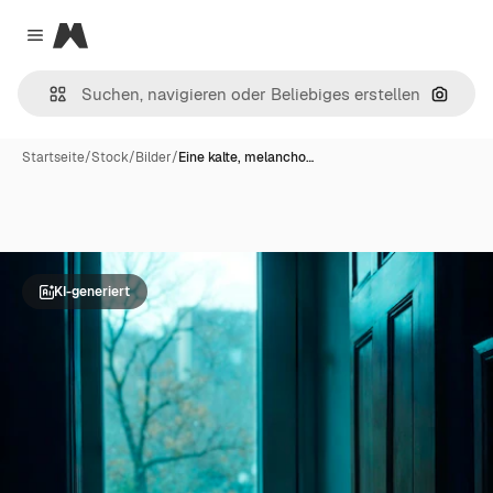
Magnific
Close menu
Nach B
Startseite
/
Stock
/
Bilder
/
Eine kalte, melancho…
KI-generiert