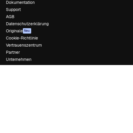
Dokumentation
Support
AGB
Datenschutzerklärung
Originale
Neu
Cookie-Richtlinie
Vertrauenszentrum
Partner
Unternehmen
Unternehmen
Preise
Über uns
Reviews
Karriere
Suchtrends
Blog
Veranstaltungen