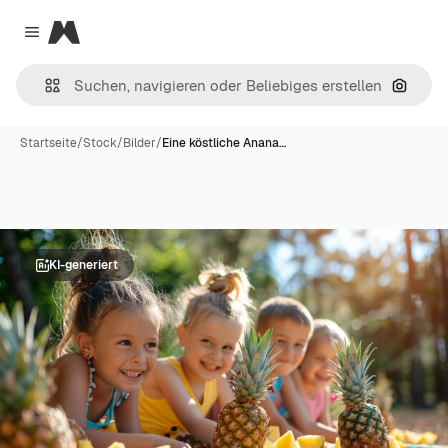
Magnific
Close menu
Nach B
Startseite
/
Stock
/
Bilder
/
Eine köstliche Anana…
KI-generiert