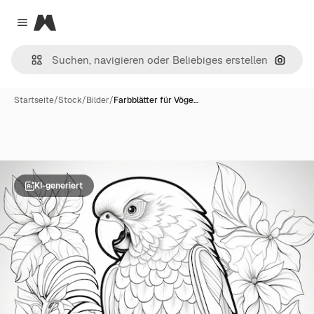
Magnific
Close menu
Nach B
Startseite
/
Stock
/
Bilder
/
Farbblätter für Vöge…
KI-generiert