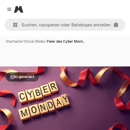
Magnific
Close menu
Nach B
Startseite
/
Stock
/
Bilder
/
Feier des Cyber Mont…
KI-generiert