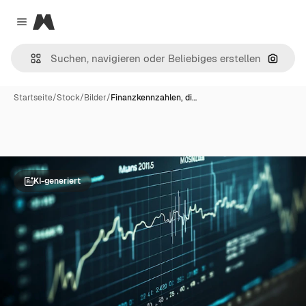
Magnific
Close menu
Nach B
Startseite
/
Stock
/
Bilder
/
Finanzkennzahlen, di…
KI-generiert