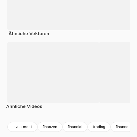
Ähnliche Vektoren
Ähnliche Videos
Premium
Premium
Generiert von KI
Premium
Premium
Generiert v
investment
finanzen
financial
trading
finance