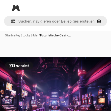
Magnific
Close menu
Nach B
Startseite
/
Stock
/
Bilder
/
Futuristische Casino…
KI-generiert