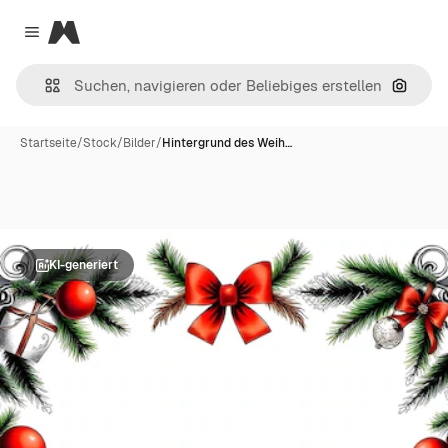
Magnific
Close menu
Nach B
Startseite
/
Stock
/
Bilder
/
Hintergrund des Weih…
KI-generiert