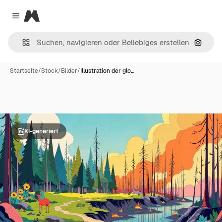
Magnific
Close menu
Nach B
Startseite
/
Stock
/
Bilder
/
Illustration der glo…
KI-generiert