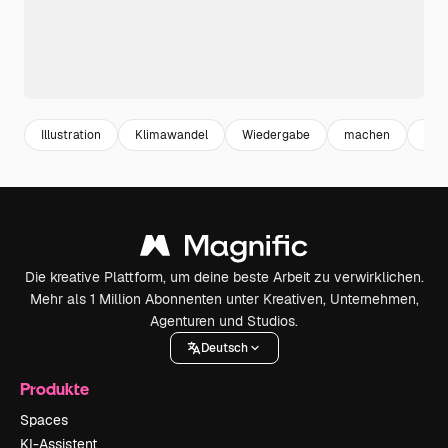
Illustration
Klimawandel
Wiedergabe
machen
die
Die kreative Plattform, um deine beste Arbeit zu verwirklichen.
Mehr als 1 Million Abonnenten unter Kreativen, Unternehmen,
Agenturen und Studios.
Deutsch
Produkte
Spaces
KI-Assistent