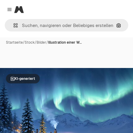
Magnific
Close menu
Nach B
Startseite
/
Stock
/
Bilder
/
Illustration einer W…
KI-generiert