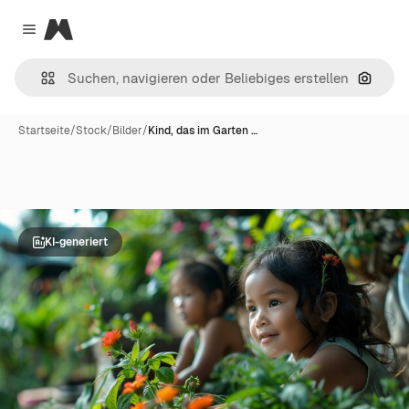
Magnific
Close menu
Nach B
Startseite
/
Stock
/
Bilder
/
Kind, das im Garten …
KI-generiert