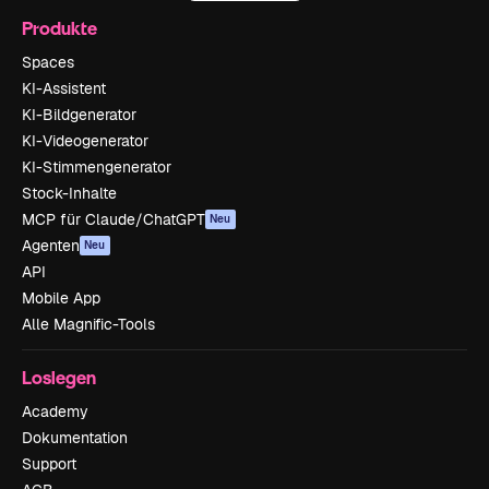
Produkte
Spaces
KI-Assistent
KI-Bildgenerator
KI-Videogenerator
KI-Stimmengenerator
Stock-Inhalte
MCP für Claude/ChatGPT
Neu
Agenten
Neu
API
Mobile App
Alle Magnific-Tools
Loslegen
Academy
Dokumentation
Support