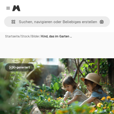
Magnific
Close menu
Nach B
Startseite
/
Stock
/
Bilder
/
Kind, das im Garten …
KI-generiert