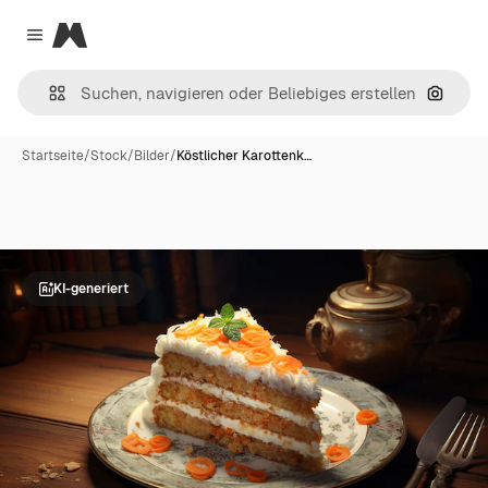
Magnific
Close menu
Nach B
Startseite
/
Stock
/
Bilder
/
Köstlicher Karottenk…
KI-generiert