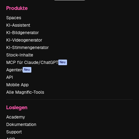
Produkte
Spaces
KI-Assistent
KI-Bildgenerator
KI-Videogenerator
KI-Stimmengenerator
Stock-Inhalte
MCP für Claude/ChatGPT
Neu
Agenten
Neu
API
Mobile App
Alle Magnific-Tools
Loslegen
Academy
Dokumentation
Support