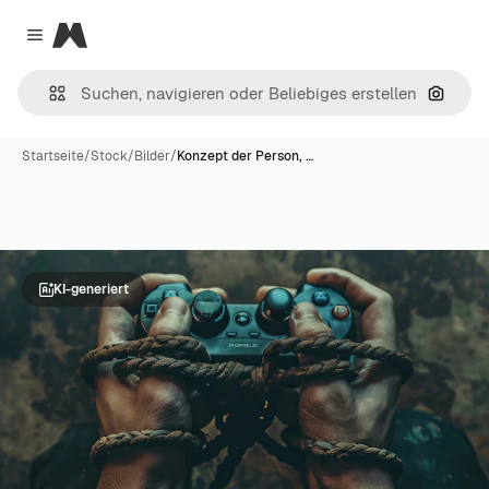
Magnific
Close menu
Nach B
Startseite
/
Stock
/
Bilder
/
Konzept der Person, …
KI-generiert