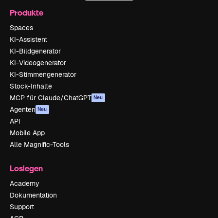
Produkte
Spaces
KI-Assistent
KI-Bildgenerator
KI-Videogenerator
KI-Stimmengenerator
Stock-Inhalte
MCP für Claude/ChatGPT
Neu
Agenten
Neu
API
Mobile App
Alle Magnific-Tools
Loslegen
Academy
Dokumentation
Support