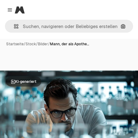
Magnific
Close menu
Nach B
Startseite
/
Stock
/
Bilder
/
Mann, der als Apothe…
KI-generiert