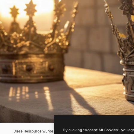
By clicking “Accept All Cookies”, you ag
Diese Ressource wurde mit
KI
erstellt. Du kannst deine eigene mit un