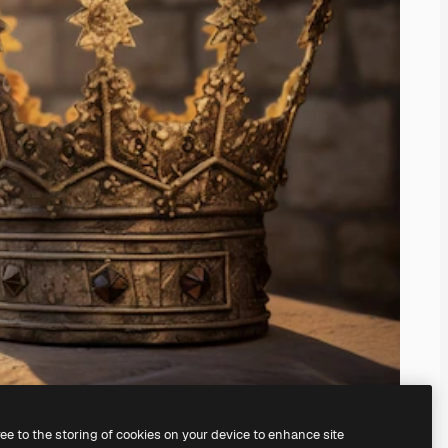
ree to the storing of cookies on your device to enhance site
serem
KI-Bildgenerator
erstellen.