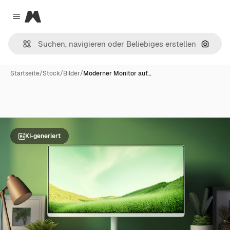
Magnific
Close menu
Nach B
Startseite
/
Stock
/
Bilder
/
Moderner Monitor auf…
KI-generiert