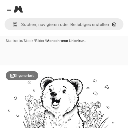
Magnific
Close menu
Nach B
Startseite
/
Stock
/
Bilder
/
Monochrome Linienkun…
KI-generiert