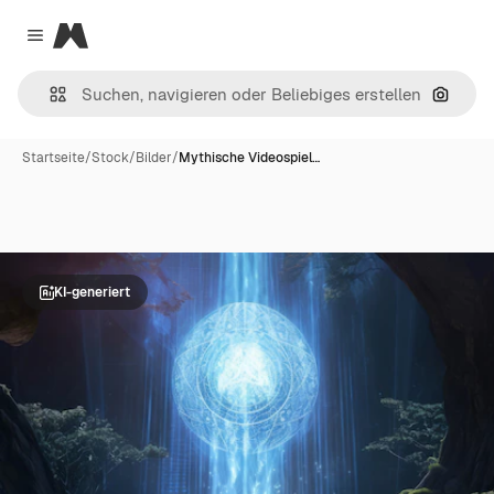
Magnific
Close menu
Nach B
Startseite
/
Stock
/
Bilder
/
Mythische Videospiel…
KI-generiert