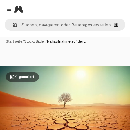
Magnific
Close menu
Nach B
Startseite
/
Stock
/
Bilder
/
Nahaufnahme auf der …
KI-generiert