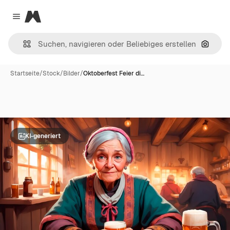
Magnific
Close menu
Nach B
Startseite
/
Stock
/
Bilder
/
Oktoberfest Feier di…
KI-generiert