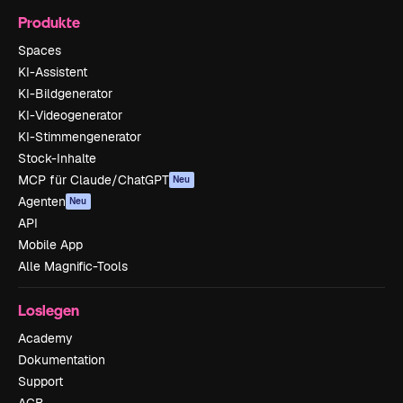
Produkte
Spaces
KI-Assistent
KI-Bildgenerator
KI-Videogenerator
KI-Stimmengenerator
Stock-Inhalte
MCP für Claude/ChatGPT
Neu
Agenten
Neu
API
Mobile App
Alle Magnific-Tools
Loslegen
Academy
Dokumentation
Support