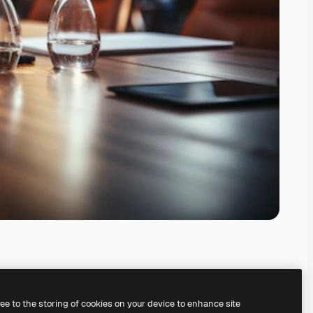
ree to the storing of cookies on your device to enhance site
serem
KI-Bildgenerator
erstellen.