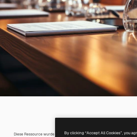
By clicking “Accept All Cookies”, you ag
Diese Ressource wurde mit
KI
erstellt. Du kannst deine eigene mit un