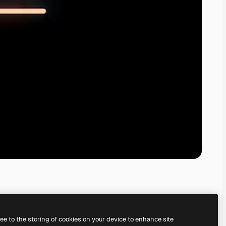
ree to the storing of cookies on your device to enhance site
serem
KI-Bildgenerator
erstellen.