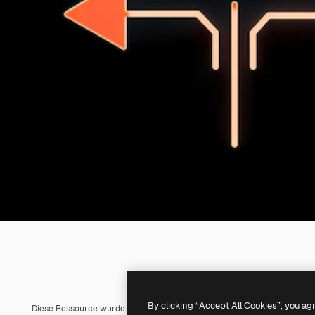
By clicking “Accept All Cookies”, you ag
Diese Ressource wurde mit
KI
erstellt. Du kannst deine eigene mit un