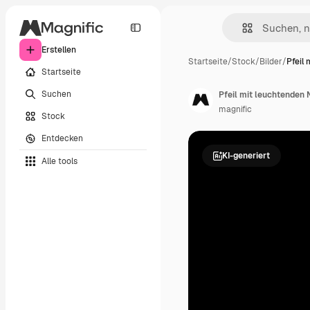
Erstellen
Startseite
/
Stock
/
Bilder
/
Pfeil
Startseite
Suchen
Pfeil mit leuchtenden
magnific
Stock
Entdecken
KI-generiert
Alle tools