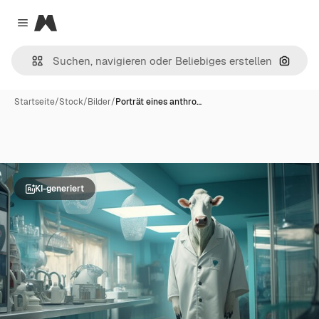
Magnific
Close menu
Nach B
Startseite
/
Stock
/
Bilder
/
Porträt eines anthro…
KI-generiert