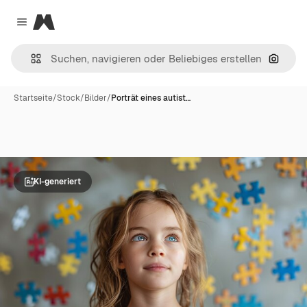
Magnific
Close menu
Nach B
Startseite
/
Stock
/
Bilder
/
Porträt eines autist…
KI-generiert