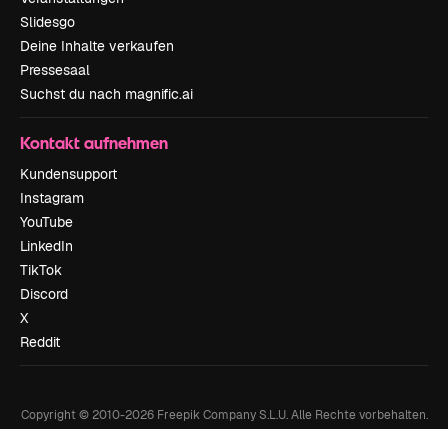
Slidesgo
Deine Inhalte verkaufen
Pressesaal
Suchst du nach magnific.ai
Kontakt aufnehmen
Kundensupport
Instagram
YouTube
LinkedIn
TikTok
Discord
X
Reddit
Copyright © 2010-
2026
Freepik Company S.L.U.
Alle Rechte vorbehalten
.