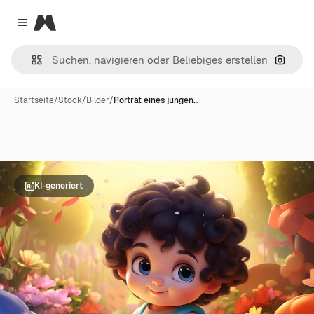
Magnific
Close menu
Nach B
Startseite
/
Stock
/
Bilder
/
Porträt eines jungen…
KI-generiert