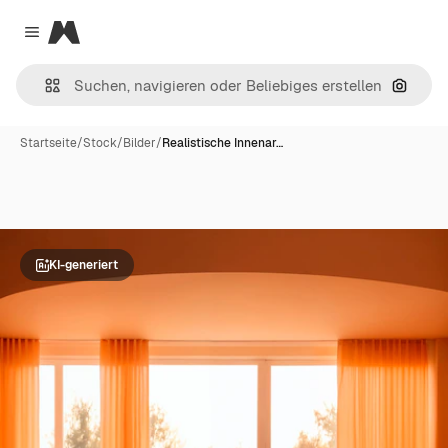
Magnific
Close menu
Nach B
Startseite
/
Stock
/
Bilder
/
Realistische Innenar…
KI-generiert