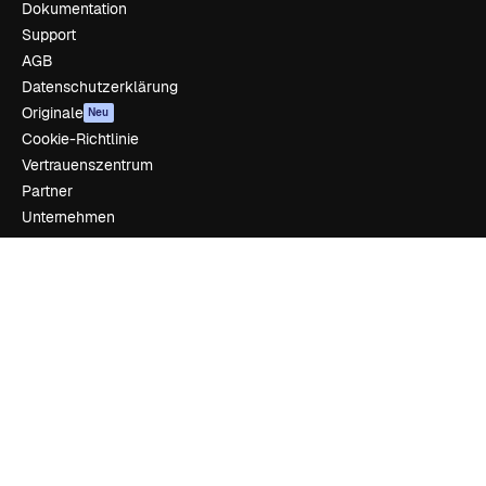
Dokumentation
Support
AGB
Datenschutzerklärung
Originale
Neu
Cookie-Richtlinie
Vertrauenszentrum
Partner
Unternehmen
Unternehmen
Preise
Über uns
Reviews
Karriere
Suchtrends
Blog
Veranstaltungen