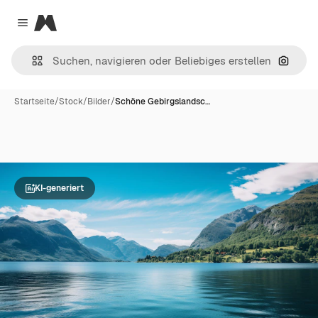
Magnific
Close menu
Nach B
Startseite
/
Stock
/
Bilder
/
Schöne Gebirgslandsc…
KI-generiert